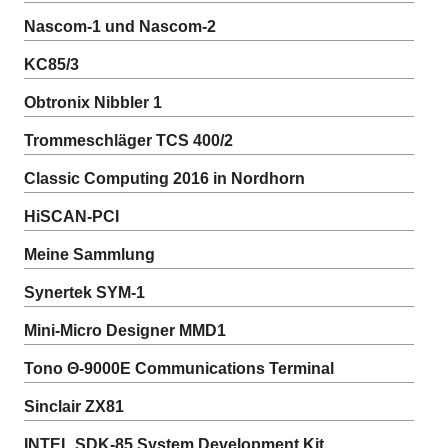
Nascom-1 und Nascom-2
KC85/3
Obtronix Nibbler 1
Trommeschläger TCS 400/2
Classic Computing 2016 in Nordhorn
HiSCAN-PCI
Meine Sammlung
Synertek SYM-1
Mini-Micro Designer MMD1
Tono Θ-9000E Communications Terminal
Sinclair ZX81
INTEL SDK-85 System Development Kit